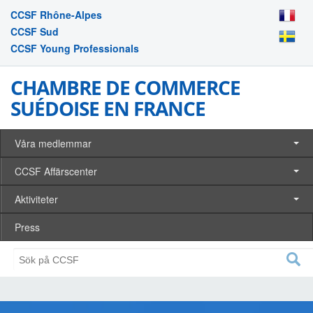
CCSF Rhône-Alpes
CCSF Sud
CCSF Young Professionals
CHAMBRE DE COMMERCE
SUÉDOISE EN FRANCE
Våra medlemmar
CCSF Affärscenter
Aktiviteter
Press