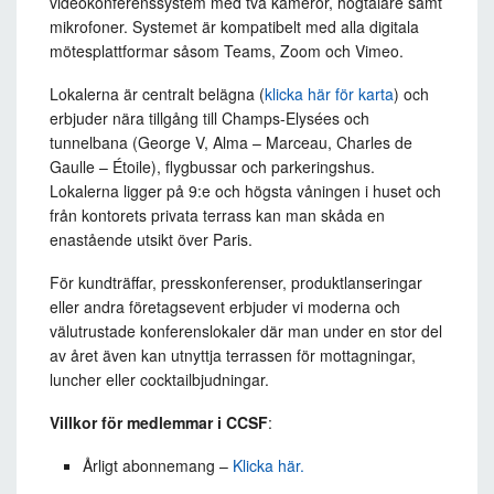
videokonferenssystem med två kameror, högtalare samt
mikrofoner. Systemet är kompatibelt med alla digitala
mötesplattformar såsom Teams, Zoom och Vimeo.
Lokalerna är centralt belägna (
klicka här för karta
) och
erbjuder nära tillgång till Champs-Elysées och
tunnelbana (George V, Alma – Marceau, Charles de
Gaulle – Étoile), flygbussar och parkeringshus.
Lokalerna ligger på 9:e och högsta våningen i huset och
från kontorets privata terrass kan man skåda en
enastående utsikt över Paris.
För kundträffar, presskonferenser, produktlanseringar
eller andra företagsevent erbjuder vi moderna och
välutrustade konferenslokaler där man under en stor del
av året även kan utnyttja terrassen för mottagningar,
luncher eller cocktailbjudningar.
Villkor för medlemmar i CCSF
:
Årligt abonnemang –
Klicka här.