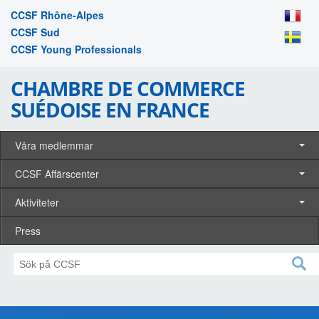
CCSF Rhône-Alpes
CCSF Sud
CCSF Young Professionals
CHAMBRE DE COMMERCE
SUÉDOISE EN FRANCE
Våra medlemmar
CCSF Affärscenter
Aktiviteter
Press