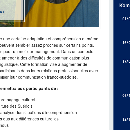
Kom
01/
e une certaine adaptation et compréhension et même
16/
e peuvent sembler assez proches sur certains points,
ses pour un meilleur management. Dans un contexte
t amener à des difficultés de communication plus
17/
inguistique. Cette formation vise à augmenter de
 participants dans leurs relations professionnelles avec
imiser leur communication franco-suédoise.
rmettra aux participants de :
06/
pre bagage culturel
ulture des Suédois
t analyser les situations d’incompréhension
s dus aux différences culturelles
12/
endus