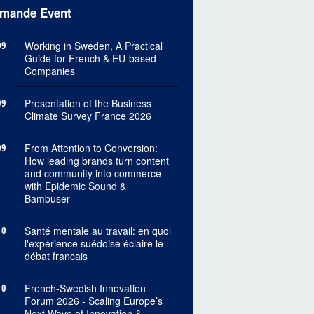
mande Event
09
Working in Sweden, A Practical
Guide for French & EU-based
Companies
09
Presentation of the Business
Climate Survey France 2026
09
From Attention to Conversion:
How leading brands turn content
and community into commerce -
with Epidemic Sound &
Bambuser
10
Santé mentale au travail: en quoi
l'expérience suédoise éclaire le
débat francais
10
French-Swedish Innovation
Forum 2026 - Scaling Europe’s
Next Wave of Innovation &