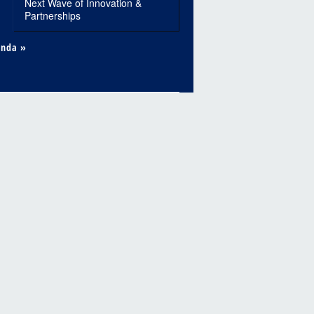
Next Wave of Innovation &
Partnerships
enda »