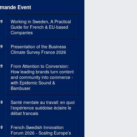
mande Event
09
Working in Sweden, A Practical
Guide for French & EU-based
Companies
09
Presentation of the Business
Climate Survey France 2026
09
From Attention to Conversion:
How leading brands turn content
and community into commerce -
with Epidemic Sound &
Bambuser
10
Santé mentale au travail: en quoi
l'expérience suédoise éclaire le
débat francais
10
French-Swedish Innovation
Forum 2026 - Scaling Europe’s