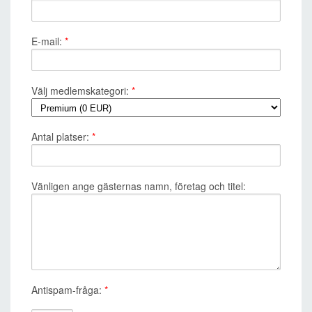
E-mail:
*
Välj medlemskategori:
*
Antal platser:
*
Vänligen ange gästernas namn, företag och titel:
Antispam-fråga:
*