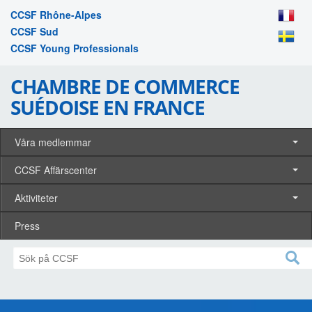
CCSF Rhône-Alpes
CCSF Sud
CCSF Young Professionals
CHAMBRE DE COMMERCE
SUÉDOISE EN FRANCE
Våra medlemmar
CCSF Affärscenter
Aktiviteter
Press