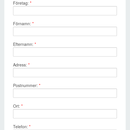
Företag:
*
Förnamn:
*
Efternamn:
*
Adress:
*
Postnummer:
*
Ort:
*
Telefon:
*