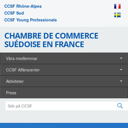
CCSF Rhône-Alpes
CCSF Sud
CCSF Young Professionals
CHAMBRE DE COMMERCE
SUÉDOISE EN FRANCE
Våra medlemmar
CCSF Affärscenter
Aktiviteter
Press