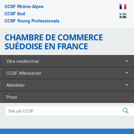
CCSF Rhône-Alpes
CCSF Sud
CCSF Young Professionals
CHAMBRE DE COMMERCE
SUÉDOISE EN FRANCE
Våra medlemmar
CCSF Affärscenter
Aktiviteter
Press