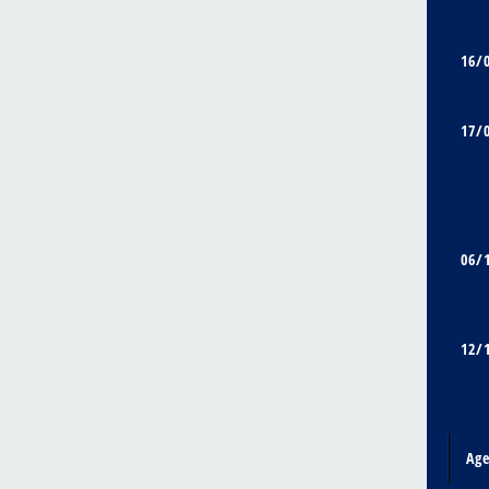
16/
17/
06/
12/
Ag