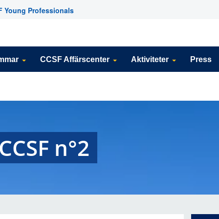
 Young Professionals
emmar
CCSF Affärscenter
Aktiviteter
Press
 CCSF n°2