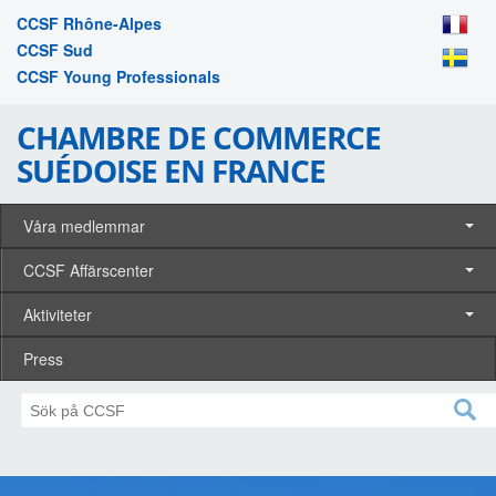
CCSF Rhône-Alpes
CCSF Sud
CCSF Young Professionals
CHAMBRE DE COMMERCE
SUÉDOISE EN FRANCE
Våra medlemmar
CCSF Affärscenter
Aktiviteter
Press