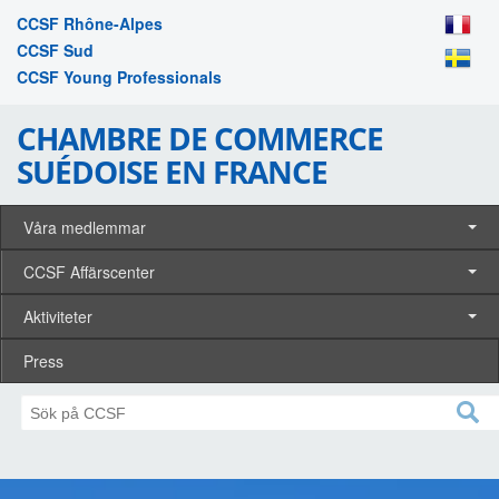
CCSF Rhône-Alpes
CCSF Sud
CCSF Young Professionals
CHAMBRE DE COMMERCE
SUÉDOISE EN FRANCE
Våra medlemmar
CCSF Affärscenter
Aktiviteter
Press