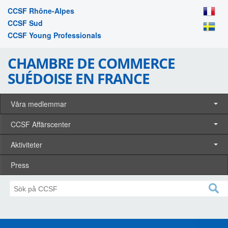
CCSF Rhône-Alpes
CCSF Sud
CCSF Young Professionals
CHAMBRE DE COMMERCE
SUÉDOISE EN FRANCE
Våra medlemmar
CCSF Affärscenter
Aktiviteter
Press