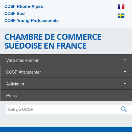
CCSF Rhône-Alpes
CCSF Sud
CCSF Young Professionals
CHAMBRE DE COMMERCE
SUÉDOISE EN FRANCE
Våra medlemmar
CCSF Affärscenter
Aktiviteter
Press