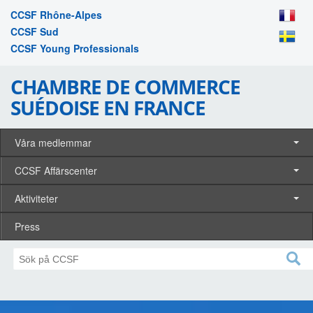
CCSF Rhône-Alpes
CCSF Sud
CCSF Young Professionals
CHAMBRE DE COMMERCE
SUÉDOISE EN FRANCE
Våra medlemmar
CCSF Affärscenter
Aktiviteter
Press