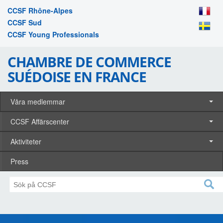
CCSF Rhône-Alpes
CCSF Sud
CCSF Young Professionals
CHAMBRE DE COMMERCE
SUÉDOISE EN FRANCE
Våra medlemmar
CCSF Affärscenter
Aktiviteter
Press