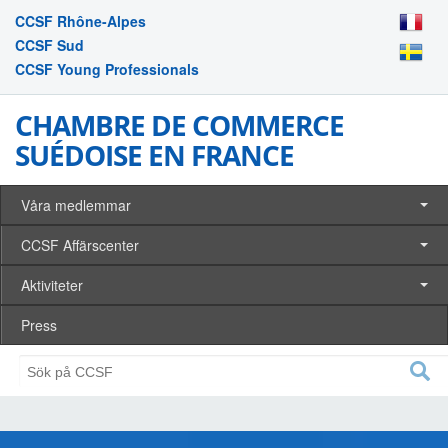
CCSF Rhône-Alpes
CCSF Sud
CCSF Young Professionals
CHAMBRE DE COMMERCE
SUÉDOISE EN FRANCE
Våra medlemmar
CCSF Affärscenter
Aktiviteter
Press