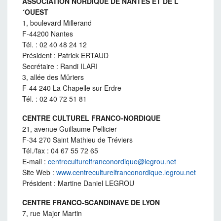
ASSOCIATION NORDIQUE DE NANTES ET DE L
´OUEST
1, boulevard Millerand
F-44200 Nantes
Tél. : 02 40 48 24 12
Président : Patrick ERTAUD
Secrétaire : Randi ILARI
3, allée des Mûriers
F-44 240 La Chapelle sur Erdre
Tél. : 02 40 72 51 81
CENTRE CULTUREL FRANCO-NORDIQUE
21, avenue Guillaume Pellicier
F-34 270 Saint Mathieu de Tréviers
Tél./fax : 04 67 55 72 65
E-mail :
centreculturelfranconordique@legrou.net
Site Web :
www.centreculturelfranconordique.legrou.net
Président : Martine Daniel LEGROU
CENTRE FRANCO-SCANDINAVE DE LYON
7, rue Major Martin