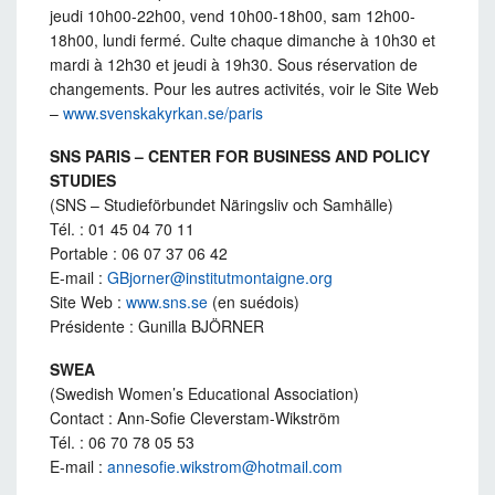
jeudi 10h00-22h00, vend 10h00-18h00, sam 12h00-
18h00, lundi fermé. Culte chaque dimanche à 10h30 et
mardi à 12h30 et jeudi à 19h30. Sous réservation de
changements. Pour les autres activités, voir le Site Web
–
www.svenskakyrkan.se/paris
SNS PARIS – CENTER FOR BUSINESS AND POLICY
STUDIES
(SNS – Studieförbundet Näringsliv och Samhälle)
Tél. : 01 45 04 70 11
Portable : 06 07 37 06 42
E-mail :
GBjorner@institutmontaigne.org
Site Web :
www.sns.se
(en suédois)
Présidente : Gunilla BJÖRNER
SWEA
(Swedish Women’s Educational Association)
Contact : Ann-Sofie Cleverstam-Wikström
Tél. : 06 70 78 05 53
E-mail :
annesofie.wikstrom@hotmail.com