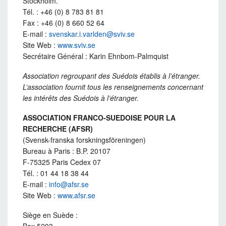
Stockholm.
Tél. : +46 (0) 8 783 81 81
Fax : +46 (0) 8 660 52 64
E-mail :
svenskar.i.varlden@sviv.se
Site Web :
www.sviv.se
Secrétaire Général : Karin Ehnbom-Palmquist
Association regroupant des Suédois établis à l’étranger.
L’association fournit tous les renseignements concernant
les intérêts des Suédois à l’étranger.
ASSOCIATION FRANCO-SUEDOISE POUR LA
RECHERCHE (AFSR)
(Svensk-franska forskningsföreningen)
Bureau à Paris : B.P. 20107
F-75325 Paris Cedex 07
Tél. : 01 44 18 38 44
E-mail :
info@afsr.se
Site Web :
www.afsr.se
Siège en Suède :