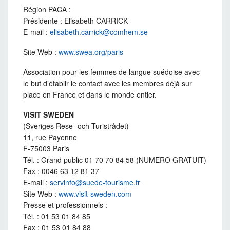
Région PACA :
Présidente : Elisabeth CARRICK
E-mail :
elisabeth.carrick@comhem.se
Site Web :
www.swea.org/paris
Association pour les femmes de langue suédoise avec
le but d’établir le contact avec les membres déjà sur
place en France et dans le monde entier.
VISIT SWEDEN
(Sveriges Rese- och Turistrådet)
11, rue Payenne
F-75003 Paris
Tél. : Grand public 01 70 70 84 58 (NUMERO GRATUIT)
Fax : 0046 63 12 81 37
E-mail :
servinfo@suede-tourisme.fr
Site Web :
www.visit-sweden.com
Presse et professionnels :
Tél. : 01 53 01 84 85
Fax : 01 53 01 84 88