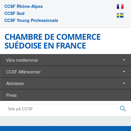
CCSF Rhône-Alpes
CCSF Sud
CCSF Young Professionals
CHAMBRE DE COMMERCE
SUÉDOISE EN FRANCE
Våra medlemmar
CCSF Affärscenter
Aktiviteter
Press