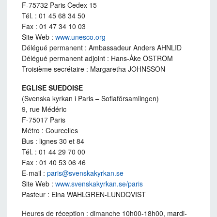
F-75732 Paris Cedex 15
Tél. : 01 45 68 34 50
Fax : 01 47 34 10 03
Site Web :
www.unesco.org
Délégué permanent : Ambassadeur Anders AHNLID
Délégué permanent adjoint : Hans-Åke ÖSTRÖM
Troisième secrétaire : Margaretha JOHNSSON
EGLISE SUEDOISE
(Svenska kyrkan i Paris – Sofiaförsamlingen)
9, rue Médéric
F-75017 Paris
Métro : Courcelles
Bus : lignes 30 et 84
Tél. : 01 44 29 70 00
Fax : 01 40 53 06 46
E-mail :
paris@svenskakyrkan.se
Site Web :
www.svenskakyrkan.se/paris
Pasteur : Elna WAHLGREN-LUNDQVIST
Heures de réception : dimanche 10h00-18h00, mardi-