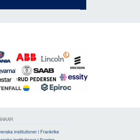
ÄNKAR
enska institutioner i Frankrike
anska institutioner i Sverige