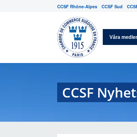
CCSF Rhône-Alpes
CCSF Sud
CCSF
Våra medl
CCSF Nyhets