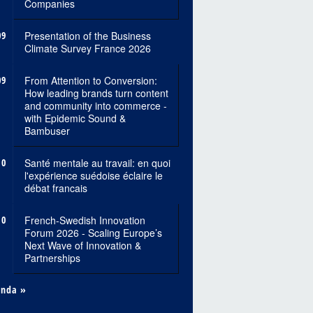
Companies
09
Presentation of the Business
Climate Survey France 2026
09
From Attention to Conversion:
How leading brands turn content
and community into commerce -
with Epidemic Sound &
Bambuser
10
Santé mentale au travail: en quoi
l'expérience suédoise éclaire le
débat francais
10
French-Swedish Innovation
Forum 2026 - Scaling Europe’s
Next Wave of Innovation &
Partnerships
enda »