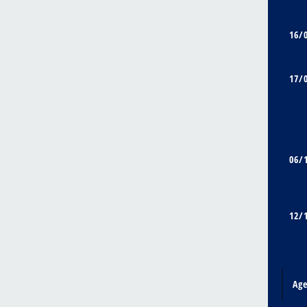
16/
17/
06/
12/
Ag