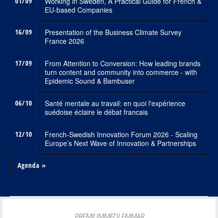
01/09
Working in Sweden, A Practical Guide for French &
EU-based Companies
16/09
Presentation of the Business Climate Survey
France 2026
17/09
From Attention to Conversion: How leading brands
turn content and community into commerce - with
Epidemic Sound & Bambuser
06/10
Santé mentale au travail: en quoi l'expérience
suédoise éclaire le débat francais
12/10
French-Swedish Innovation Forum 2026 - Scaling
Europe’s Next Wave of Innovation & Partnerships
Agenda »
PREMIUMMEDLEMMAR