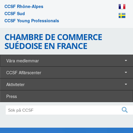
CCSF Rhône-Alpes
CCSF Sud
CCSF Young Professionals
CHAMBRE DE COMMERCE
SUÉDOISE EN FRANCE
Våra medlemmar
CCSF Affärscenter
Aktiviteter
Press