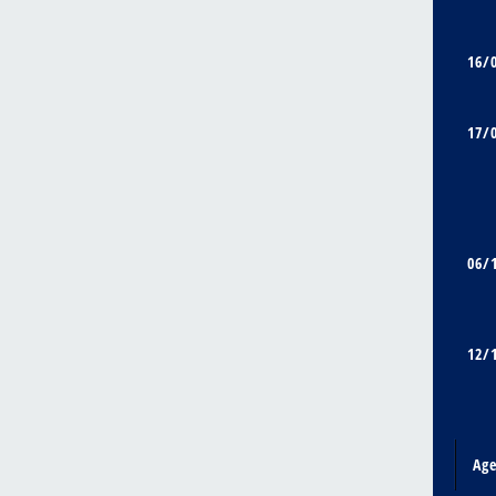
16/
17/
06/
12/
Ag