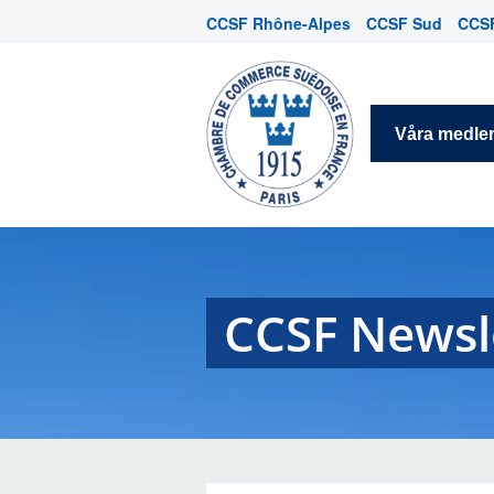
CCSF Rhône-Alpes
CCSF Sud
CCSF
Våra medl
CCSF Newsl