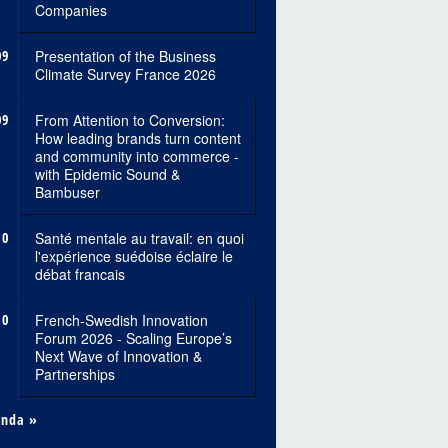
Companies
09
Presentation of the Business
Climate Survey France 2026
09
From Attention to Conversion:
How leading brands turn content
and community into commerce -
with Epidemic Sound &
Bambuser
10
Santé mentale au travail: en quoi
l'expérience suédoise éclaire le
débat francais
10
French-Swedish Innovation
Forum 2026 - Scaling Europe’s
Next Wave of Innovation &
Partnerships
enda »