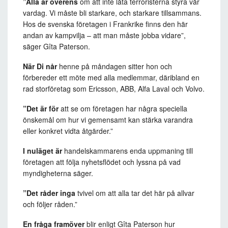
”Alla är överens
om att inte låta terroristerna styra vår
vardag. Vi måste bli starkare, och starkare tillsammans.
Hos de svenska företagen i Frankrike finns den här
andan av kampvilja – att man måste jobba vidare”,
säger Gîta Paterson.
När Di når
henne på måndagen sitter hon och
förbereder ett möte med alla medlemmar, däribland en
rad storföretag som Ericsson, ABB, Alfa Laval och Volvo.
”Det är för
att se om företagen har några speciella
önskemål om hur vi gemensamt kan stärka varandra
eller konkret vidta åtgärder.”
I nuläget är
handelskammarens enda uppmaning till
företagen att följa nyhetsflödet och lyssna på vad
myndigheterna säger.
”Det råder inga
tvivel om att alla tar det här på allvar
och följer råden.”
En fråga framöver
blir enligt Gîta Paterson hur