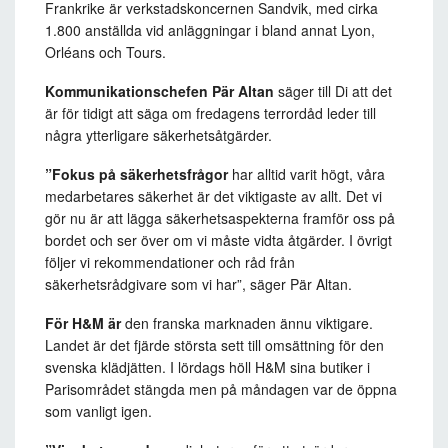
Frankrike är verkstadskoncernen Sandvik, med cirka
1.800 anställda vid anläggningar i bland annat Lyon,
Orléans och Tours.
Kommunikationschefen Pär Altan
säger till Di att det
är för tidigt att säga om fredagens terrordåd leder till
några ytterligare säkerhetsåtgärder.
”Fokus på säkerhetsfrågor
har alltid varit högt, våra
medarbetares säkerhet är det viktigaste av allt. Det vi
gör nu är att lägga säkerhetsaspekterna framför oss på
bordet och ser över om vi måste vidta åtgärder. I övrigt
följer vi rekommendationer och råd från
säkerhetsrådgivare som vi har”, säger Pär Altan.
För H&M är
den franska marknaden ännu viktigare.
Landet är det fjärde största sett till omsättning för den
svenska klädjätten. I lördags höll H&M sina butiker i
Parisområdet stängda men på måndagen var de öppna
som vanligt igen.