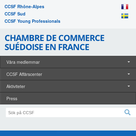
CCSF Rhône-Alpes
CCSF Sud
CCSF Young Professionals
CHAMBRE DE COMMERCE
SUÉDOISE EN FRANCE
Våra medlemmar
CCSF Affärscenter
Aktiviteter
Press