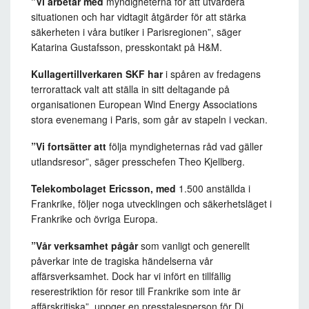
”Vi arbetar med
myndigheterna för att utvärdera
situationen och har vidtagit åtgärder för att stärka
säkerheten i våra butiker i Parisregionen”, säger
Katarina Gustafsson, presskontakt på H&M.
Kullagertillverkaren SKF har
i spåren av fredagens
terrorattack valt att ställa in sitt deltagande på
organisationen European Wind Energy Associations
stora evenemang i Paris, som går av stapeln i veckan.
”Vi fortsätter att
följa myndigheternas råd vad gäller
utlandsresor”, säger presschefen Theo Kjellberg.
Telekombolaget Ericsson, med
1.500 anställda i
Frankrike, följer noga utvecklingen och säkerhetsläget i
Frankrike och övriga Europa.
”Vår verksamhet pågår
som vanligt och generellt
påverkar inte de tragiska händelserna vår
affärsverksamhet. Dock har vi infört en tillfällig
reserestriktion för resor till Frankrike som inte är
affärskritiska”, uppger en presstalesperson för Di.