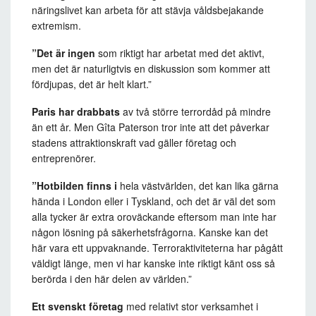
näringslivet kan arbeta för att stävja våldsbejakande
extremism.
”Det är ingen
som riktigt har arbetat med det aktivt,
men det är naturligtvis en diskussion som kommer att
fördjupas, det är helt klart.”
Paris har drabbats
av två större terrordåd på mindre
än ett år. Men Gîta Paterson tror inte att det påverkar
stadens attraktionskraft vad gäller företag och
entreprenörer.
”Hotbilden finns i
hela västvärlden, det kan lika gärna
hända i London eller i Tyskland, och det är väl det som
alla tycker är extra oroväckande eftersom man inte har
någon lösning på säkerhetsfrågorna. Kanske kan det
här vara ett uppvaknande. Terroraktiviteterna har pågått
väldigt länge, men vi har kanske inte riktigt känt oss så
berörda i den här delen av världen.”
Ett svenskt företag
med relativt stor verksamhet i