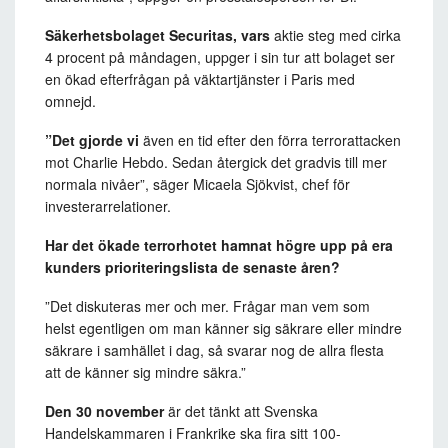
Säkerhetsbolaget Securitas, vars
aktie steg med cirka
4 procent på måndagen, uppger i sin tur att bolaget ser
en ökad efterfrågan på väktartjänster i Paris med
omnejd.
”Det gjorde vi
även en tid efter den förra terrorattacken
mot Charlie Hebdo. Sedan återgick det gradvis till mer
normala nivåer”, säger Micaela Sjökvist, chef för
investerarrelationer.
Har det ökade terrorhotet hamnat högre upp på era
kunders prioriteringslista de senaste åren?
”Det diskuteras mer och mer. Frågar man vem som
helst egentligen om man känner sig säkrare eller mindre
säkrare i samhället i dag, så svarar nog de allra flesta
att de känner sig mindre säkra.”
Den 30 november
är det tänkt att Svenska
Handelskammaren i Frankrike ska fira sitt 100-