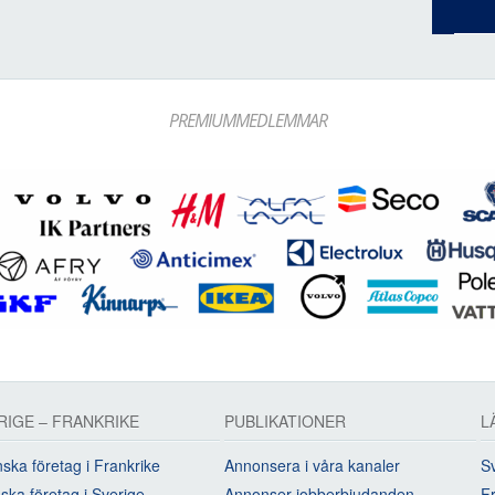
PREMIUMMEDLEMMAR
RIGE – FRANKRIKE
PUBLIKATIONER
L
ska företag i Frankrike
Annonsera i våra kanaler
Sv
ska företag i Sverige
Annonser jobberbjudanden
Fr