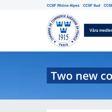
CCSF Rhône-Alpes
CCSF Sud
CCSF
Våra medl
Two new co