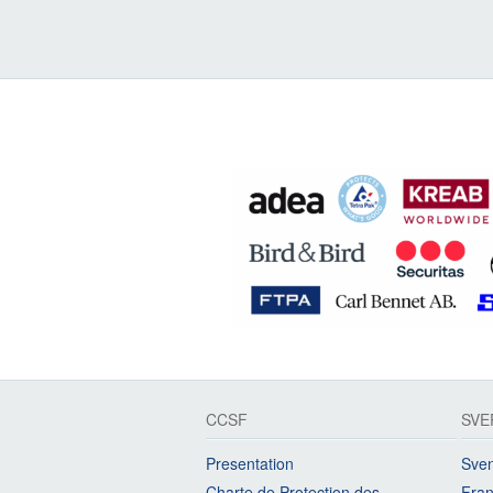
CCSF
SVE
Presentation
Sven
Charte de Protection des
Fran