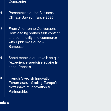
Companies
09
Presentation of the Business
Climate Survey France 2026
09
From Attention to Conversion:
How leading brands turn content
and community into commerce -
with Epidemic Sound &
Bambuser
10
Santé mentale au travail: en quoi
l'expérience suédoise éclaire le
débat francais
10
French-Swedish Innovation
Forum 2026 - Scaling Europe’s
Next Wave of Innovation &
Partnerships
enda »