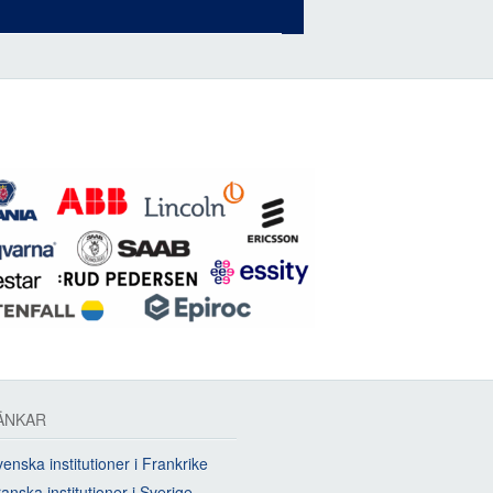
ÄNKAR
enska institutioner i Frankrike
anska institutioner i Sverige