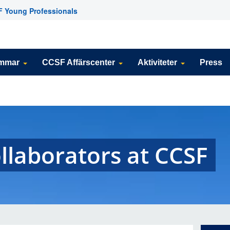
 Young Professionals
emmar
CCSF Affärscenter
Aktiviteter
Press
llaborators at CCSF