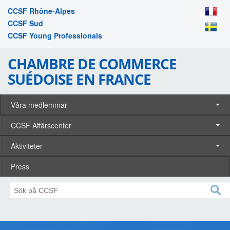
CCSF Rhône-Alpes
CCSF Sud
CCSF Young Professionals
CHAMBRE DE COMMERCE
SUÉDOISE EN FRANCE
Våra medlemmar
CCSF Affärscenter
Aktiviteter
Press