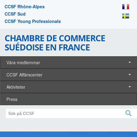
CCSF Rhône-Alpes
CCSF Sud
CCSF Young Professionals
CHAMBRE DE COMMERCE
SUÉDOISE EN FRANCE
Våra medlemmar
CCSF Affärscenter
Aktiviteter
Press