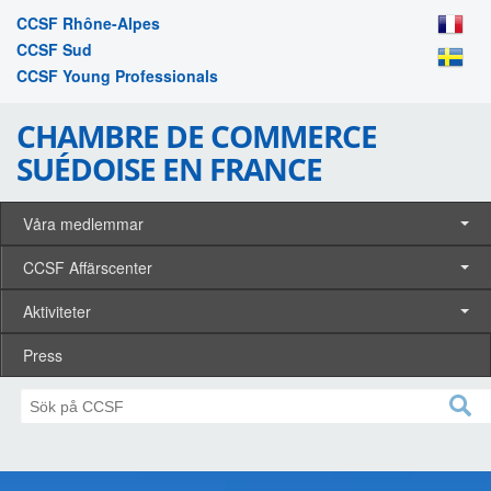
CCSF Rhône-Alpes
CCSF Sud
CCSF Young Professionals
CHAMBRE DE COMMERCE
SUÉDOISE EN FRANCE
Våra medlemmar
CCSF Affärscenter
Aktiviteter
Press