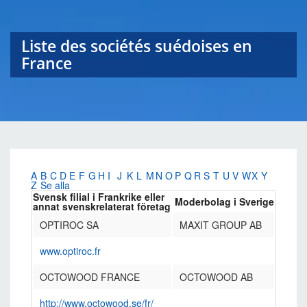
Liste des sociétés suédoises en
France
A
B
C
D
E
F
G
H
I
J
K
L
M
N
O
P
Q
R
S
T
U
V
W
X
Y
Z
Se alla
Svensk filial i Frankrike eller
Moderbolag i Sverige
annat svenskrelaterat företag
OPTIROC SA
MAXIT GROUP AB
www.optiroc.fr
OCTOWOOD FRANCE
OCTOWOOD AB
http://www.octowood.se/fr/