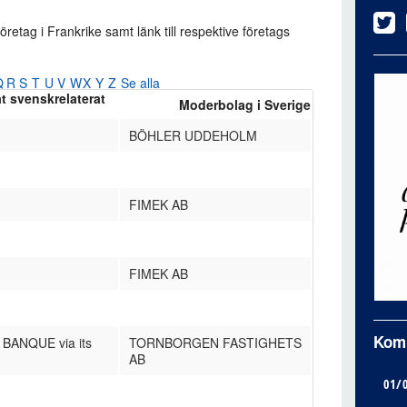
öretag i Frankrike samt länk till respektive företags
Q
R
S
T
U
V
W
X
Y
Z
Se alla
at svenskrelaterat
Moderbolag i Sverige
BÖHLER UDDEHOLM
FIMEK AB
FIMEK AB
Kom
ANQUE via its
TORNBORGEN FASTIGHETS
AB
01/