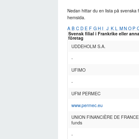
Nedan hittar du en lista på svenska f
hemsida.
A
B
C
D
E
F
G
H
I
J
K
L
M
N
O
P
Svensk filial i Frankrike eller ann
företag
UDDEHOLM S.A.
-
UFIMO
-
UFM PERMEC
www.permec.eu
UNION FINANCIÈRE DE FRANCE B
funds
-