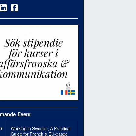
mande Event
09
Working in Sweden, A Practical
Guide for French & EU-based