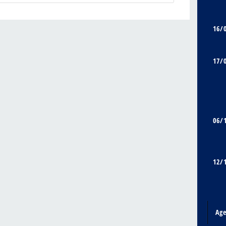
16/
17/
06/
12/
Ag