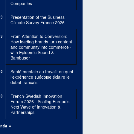
Companies
09
Presentation of the Business
Climate Survey France 2026
09
From Attention to Conversion:
How leading brands turn content
and community into commerce -
with Epidemic Sound &
Bambuser
10
Santé mentale au travail: en quoi
l'expérience suédoise éclaire le
débat francais
10
French-Swedish Innovation
Forum 2026 - Scaling Europe’s
Next Wave of Innovation &
Partnerships
enda »