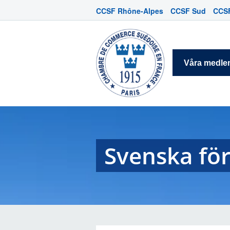
CCSF Rhône-Alpes
CCSF Sud
CCSF
Våra medl
Svenska för