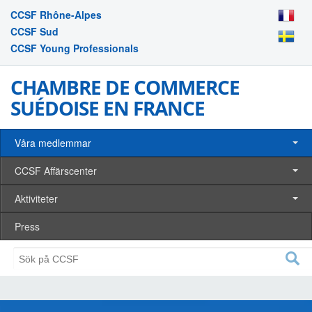
CCSF Rhône-Alpes
CCSF Sud
CCSF Young Professionals
CHAMBRE DE COMMERCE
SUÉDOISE EN FRANCE
Våra medlemmar
CCSF Affärscenter
Aktiviteter
Press