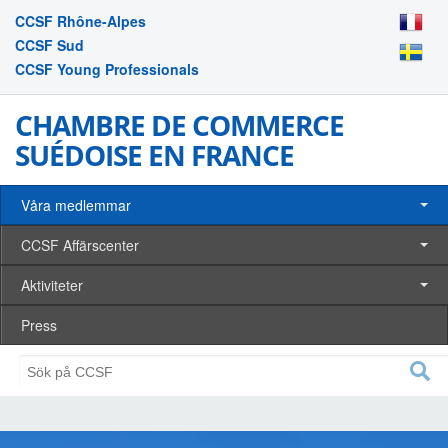
CCSF Rhône-Alpes
CCSF Sud
CCSF Young Professionals
CHAMBRE DE COMMERCE
SUÉDOISE EN FRANCE
Våra medlemmar
CCSF Affärscenter
Aktiviteter
Press