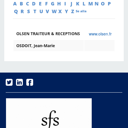
A
B
C
D
E
F
G
H
I
J
K
L
M
N
O
P
Q
R
S
T
U
V
W
X
Y
Z
Se alla
www.olsen.fr
OLSEN TRAITEUR & RECEPTIONS
OSDOIT, Jean-Marie