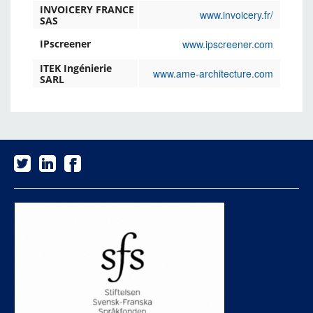
INVOICERY FRANCE
www.invoicery.fr/
SAS
www.ipscreener.com
IPscreener
ITEK Ingénierie
www.ame-architecture.com
SARL