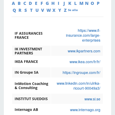
A
B
C
D
E
F
G
H
I
J
K
L
M
N
O
P
Q
R
S
T
U
V
W
X
Y
Z
Se alla
https://www.if-
IF ASSURANCES
insurance.com/large-
FRANCE
enterprises
IK INVESTMENT
www.ikpartners.com
PARTNERS
www.ikea.com/fr/fr/
IKEA FRANCE
https://ingroupe.com/fr/
IN Groupe SA
www.linkedin.com/in/ulrika-
InMotion Coaching
& Consulting
ricourt-90049a3/
www.si.se
INSTITUT SUEDOIS
www.internago.org
Internago AB