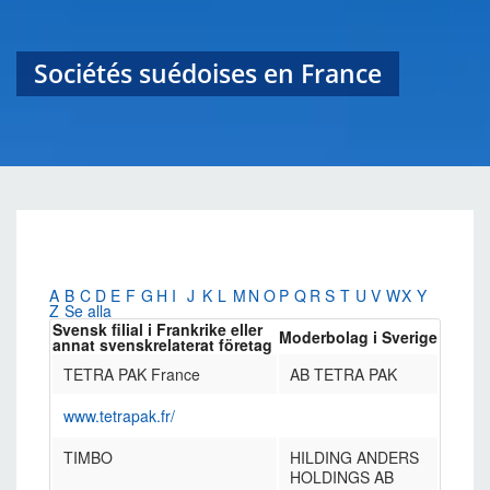
Sociétés suédoises en France
A
B
C
D
E
F
G
H
I
J
K
L
M
N
O
P
Q
R
S
T
U
V
W
X
Y
Z
Se alla
Svensk filial i Frankrike eller
Moderbolag i Sverige
annat svenskrelaterat företag
TETRA PAK France
AB TETRA PAK
www.tetrapak.fr/
TIMBO
HILDING ANDERS
HOLDINGS AB